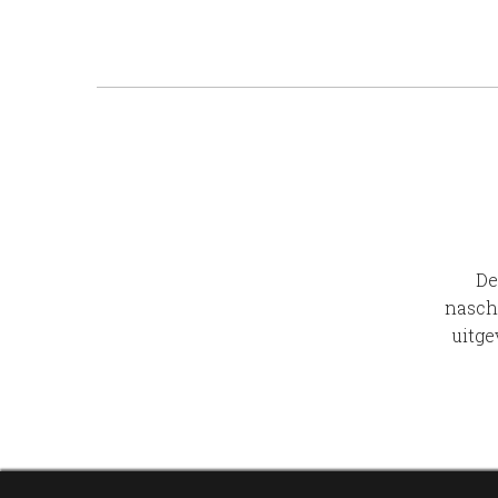
De
nascho
uitge