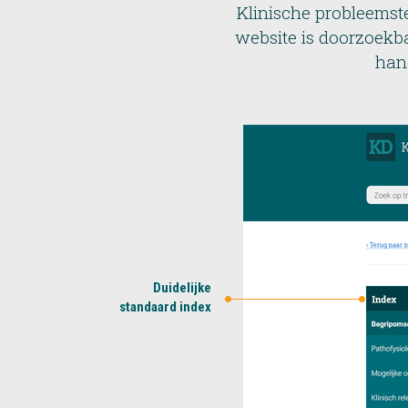
Klinische probleemst
website is doorzoekba
han
Duidelijke
standaard index