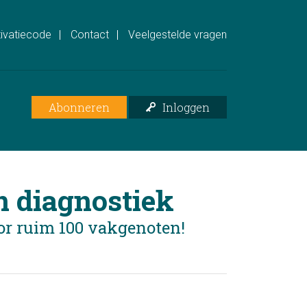
ivatiecode
Contact
Veelgestelde vragen
Abonneren
Inloggen
n diagnostiek
or ruim 100 vakgenoten!