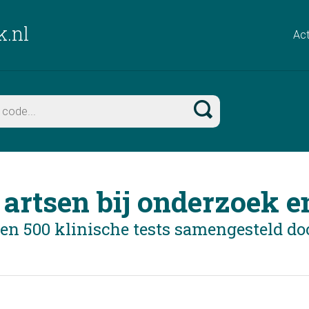
k.nl
Act
 artsen bij onderzoek e
 en 500 klinische tests samengesteld do