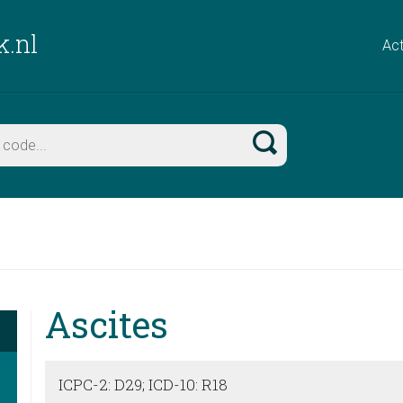
k.nl
Act
Ascites
ICPC-2: D29; ICD-10: R18