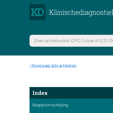
Klinischediagnostie
Terug naar alle artikelen
Index
Begripsomschrijving