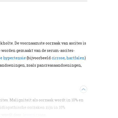
uikholte. De voornaamste oorzaak van ascites is
 te worden gemaakt van de serum-ascites-
le hypertensie
(bijvoorbeeld
cirrose
,
hartfalen
)
e aandoeningen, zoals pancreasaandoeningen,
ites. Maligniteit als oorzaak wordt in 10% en
idiopathische oorzaken zijn in 10%
kt wordt door
levercirrose
,