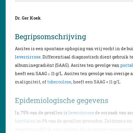
Dr. Ger Koek
Begripsomschrijving
Ascites is een spontane ophoping van vrij vocht in de b
levercirrose
. Differentiaal diagnostisch dient gebruik
albuminegradiënt (SAAG). Ascites ten gevolge van
porta
heeft een SAAG ≥ 11 g/L. Ascites ten gevolge van overig
maligniteit, of
tuberculose
, heeft een SAAG < 11 g/L.
Epidemiologische gegevens
In 75% van de gevallen is
levercirrose
de oorzaak van asc
hartfalen
in 5% van de gevallen gevonden. Zeldzame en 
verantwoordelijk voor ascites. Als de ascites veroorzaa