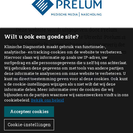
Deze website wordt uitgegeven door Prelum
Wilt u ook een goede site?
Medische media & nascholing te Utrecht. Prelum is
een multimediale, wetenschappelijke uitgeverij die
Klinische Diagnostiek maakt gebruik van functionele-,
zich met zijn uitgaven richt op beroepsbeoefenaren
analytische- en tracking-cookies om de website te verbeteren.
Hiervoor slaan wij informatie op zoals uw IP-adres, uw
en studenten in de gezondheidszorg.
surfgedrag en alle persoonsgegevens die u zelf bij ons achterlaat.
Wij gebruiken deze gegevens om met tools van andere partijen
deze informatie te analyseren om onze website te verbeteren. U
Medewerkers
Disclaimer
Copyright
Privacy
kunt nu direct toestemming geven voor al deze cookies. Ook kunt
u de cookie-instellingen wijzigen als u niet wilt dat wij deze
informatie delen. Meer informatie over de cookies die wij
bijhouden en de partijen waarmee wij samenwerken vindt u in ons
© 2026
cookiebeleid.
Bekijk ons beleid
Accepteer cookies
Cookie-instellingen