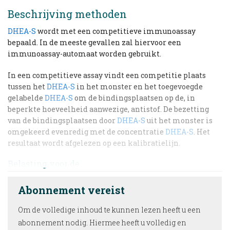
Beschrijving methoden
DHEA-S
wordt met een competitieve immunoassay
bepaald. In de meeste gevallen zal hiervoor een
immunoassay-automaat worden gebruikt.
In een competitieve assay vindt een competitie plaats
tussen het
DHEA-S
in het monster en het toegevoegde
gelabelde
DHEA-S
om de bindingsplaatsen op de, in
beperkte hoeveelheid aanwezige, antistof. De bezetting
van de bindingsplaatsen door
DHEA-S
uit het monster is
omgekeerd evenredig met de concentratie
DHEA-S
. Het
resultaat wordt afgelezen op een kalibratielijn.
Belasting voor de
Abonnement vereist
Om de volledige inhoud te kunnen lezen heeft u een
abonnement nodig. Hiermee heeft u volledig en