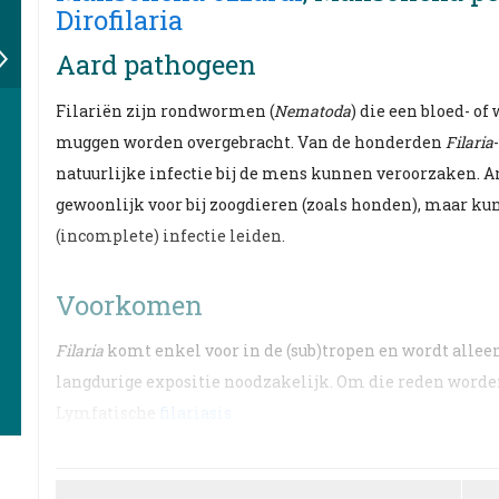
Dirofilaria
Aard pathogeen
Filariën zijn rondwormen (
Nematoda
) die een bloed- of
muggen worden overgebracht. Van de honderden
Filaria
natuurlijke infectie bij de mens kunnen veroorzaken. 
gewoonlijk voor bij zoogdieren (zoals honden), maar ku
(incomplete) infectie leiden.
Voorkomen
Filaria
komt enkel voor in de (sub)tropen en wordt alleen
langdurige expositie noodzakelijk. Om die reden worden 
Lymfatische
filariasis