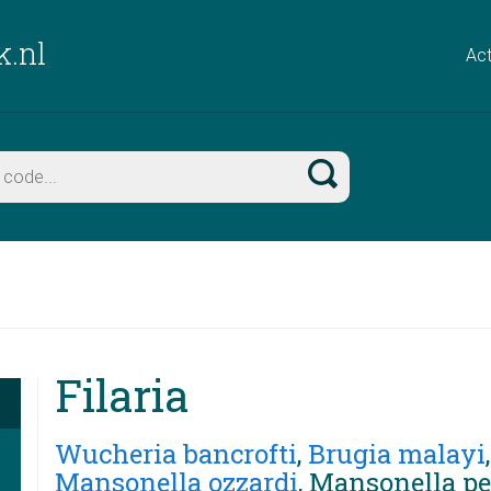
k.nl
Act
Filaria
Wucheria bancrofti
,
Brugia malayi
Mansonella ozzardi
, Mansonella p