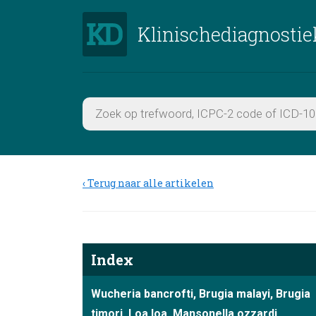
Klinischediagnostie
Terug naar alle artikelen
Index
Wucheria bancrofti, Brugia malayi, Brugia
timori, Loa loa, Mansonella ozzardi,