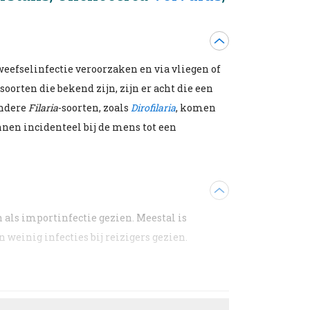
 weefselinfectie veroorzaken en via vliegen of
-soorten die bekend zijn, zijn er acht die een
Andere
Filaria
-soorten, zoals
Dirofilaria
, komen
nnen incidenteel bij de mens tot een
 als importinfectie gezien. Meestal is
weinig infecties bij reizigers gezien.