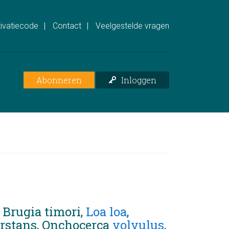
ivatiecode
Contact
Veelgestelde vragen
Abonneren
Inloggen
, Brugia timori,
Loa loa
,
erstans, Onchocerca
volvulus
,