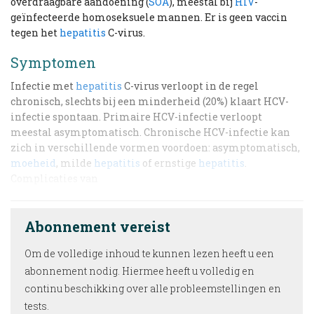
overdraagbare aandoening (
SOA
), meestal bij
HIV
-
geïnfecteerde homoseksuele mannen. Er is geen vaccin
tegen het
hepatitis
C-virus.
Symptomen
Infectie met
hepatitis
C-virus verloopt in de regel
chronisch, slechts bij een minderheid (20%) klaart HCV-
infectie spontaan. Primaire HCV-infectie verloopt
meestal asymptomatisch. Chronische HCV-infectie kan
zich in verschillende vormen voordoen: asymptomatisch,
moeheid
, milde
hepatitis
of ernstige
hepatitis
.
Complicaties van
Abonnement vereist
Om de volledige inhoud te kunnen lezen heeft u een
abonnement nodig. Hiermee heeft u volledig en
continu beschikking over alle probleemstellingen en
tests.