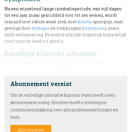
Na een wisselend lange incubatieperiode, van vijf dagen
tot een jaar maar gemiddeld vier tot zes weken, wordt
iemand met rabiës acuut ziek met
koorts
, spierpijn, snel
gevolgd door
dysfagie
en trekkingen (
convulsies
), soms
zelfs verlamming. De ziekte schrijdt eigenlijk bijna altijd
voort met de dood tot gevolg.
Benodigde klinische informatie
Mogelijke blootstelling aan rabiës moet vermeld
Abonnement vereist
Om de volledige inhoud te kunnen lezen heeft u een
abonnement nodig. Hiermee heeft u volledig en
continu beschikking over alle probleemstellingen en
tests.
Abonneren