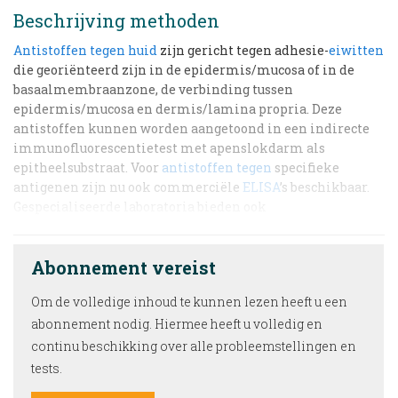
Beschrijving methoden
Antistoffen tegen
huid
zijn gericht tegen adhesie-
eiwitten
die georiënteerd zijn in de epidermis/mucosa of in de
basaalmembraanzone, de verbinding tussen
epidermis/mucosa en dermis/lamina propria. Deze
antistoffen kunnen worden aangetoond in een indirecte
immunofluorescentietest met apenslokdarm als
epitheelsubstraat. Voor
antistoffen tegen
specifieke
antigenen zijn nu ook commerciële
ELISA
’s beschikbaar.
Gespecialiseerde laboratoria bieden ook
Abonnement vereist
Om de volledige inhoud te kunnen lezen heeft u een
abonnement nodig. Hiermee heeft u volledig en
continu beschikking over alle probleemstellingen en
tests.