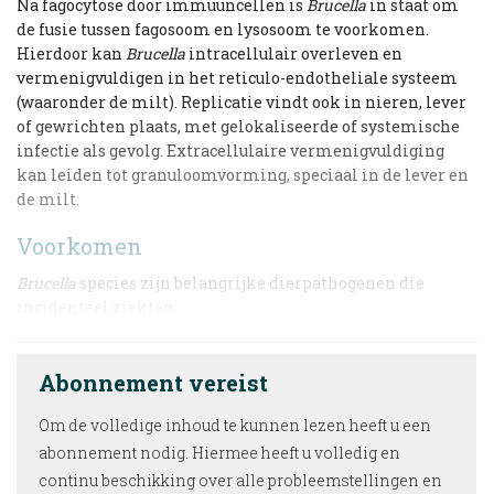
Na fagocytose door immuuncellen is
Brucella
in staat om
de fusie tussen fagosoom en lysosoom te voorkomen.
Hierdoor kan
Brucella
intracellulair overleven en
vermenigvuldigen in het reticulo-endotheliale systeem
(waaronder de milt). Replicatie vindt ook in nieren, lever
of gewrichten plaats, met gelokaliseerde of systemische
infectie als gevolg. Extracellulaire vermenigvuldiging
kan leiden tot granuloomvorming, speciaal in de lever en
de milt.
Voorkomen
Brucella
species zijn belangrijke dierpathogenen die
incidenteel ziekten
Abonnement vereist
Om de volledige inhoud te kunnen lezen heeft u een
abonnement nodig. Hiermee heeft u volledig en
continu beschikking over alle probleemstellingen en