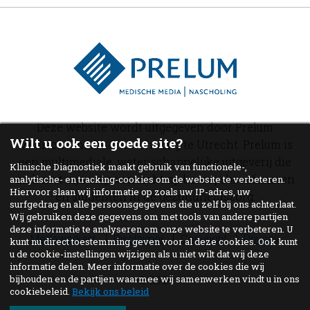
Deze website wordt uitgegeven door Prelum
Wilt u ook een goede site?
Medische media & nascholing te Utrecht. Prelum is
een multimediale, wetenschappelijke uitgeverij die
Klinische Diagnostiek maakt gebruik van functionele-,
zich met zijn uitgaven richt op beroepsbeoefenaren
analytische- en tracking-cookies om de website te verbeteren.
Hiervoor slaan wij informatie op zoals uw IP-adres, uw
en studenten in de gezondheidszorg.
surfgedrag en alle persoonsgegevens die u zelf bij ons achterlaat.
Wij gebruiken deze gegevens om met tools van andere partijen
deze informatie te analyseren om onze website te verbeteren. U
Medewerkers
Disclaimer
Copyright
Privacy
kunt nu direct toestemming geven voor al deze cookies. Ook kunt
u de cookie-instellingen wijzigen als u niet wilt dat wij deze
informatie delen. Meer informatie over de cookies die wij
bijhouden en de partijen waarmee wij samenwerken vindt u in ons
© 2026
cookiebeleid.
Bekijk ons beleid