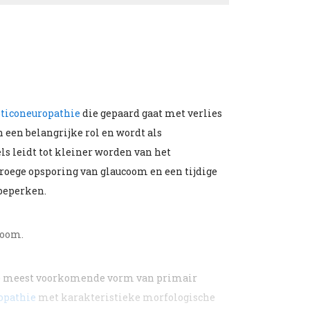
ticoneuropathie
die gepaard gaat met verlies
n een belangrijke rol en wordt als
ls leidt tot kleiner worden van het
roege opsporing van glaucoom en een tijdige
beperken.
coom.
e meest voorkomende vorm van primair
opathie
met karakteristieke morfologische