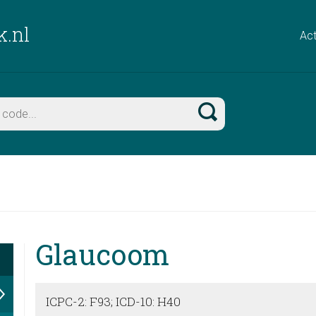
k.nl
Act
Glaucoom
ICPC-2: F93; ICD-10: H40