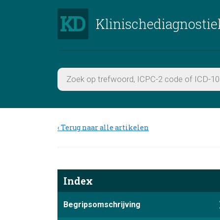
Klinischediagnostie
Terug naar alle artikelen
Index
Begripsomschrijving