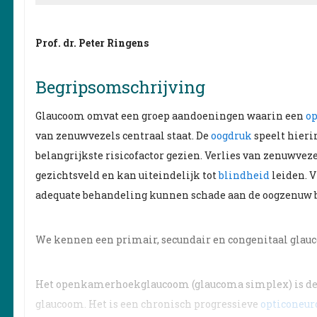
Prof. dr. Peter Ringens
Begripsomschrijving
Glaucoom omvat een groep aandoeningen waarin een
op
van zenuwvezels centraal staat. De
oogdruk
speelt hieri
belangrijkste risicofactor gezien. Verlies van zenuwveze
gezichtsveld en kan uiteindelijk tot
blindheid
leiden. V
adequate behandeling kunnen schade aan de oogzenuw 
We kennen een primair, secundair en congenitaal glau
Het openkamerhoekglaucoom (glaucoma simplex) is d
glaucoom. Het is een chronisch progressieve
opticoneur