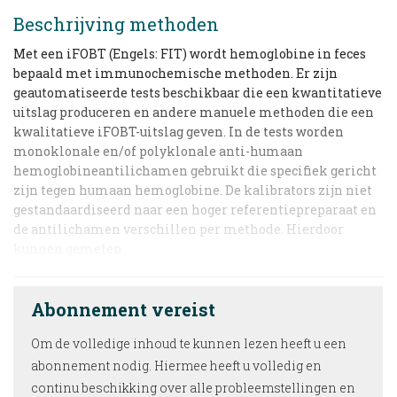
Beschrijving methoden
Met een iFOBT (Engels: FIT) wordt hemoglobine in feces
bepaald met immunochemische methoden. Er zijn
geautomatiseerde tests beschikbaar die een kwantitatieve
uitslag produceren en andere manuele methoden die een
kwalitatieve iFOBT-uitslag geven. In de tests worden
monoklonale en/of polyklonale anti-humaan
hemoglobineantilichamen gebruikt die specifiek gericht
zijn tegen humaan hemoglobine. De kalibrators zijn niet
gestandaardiseerd naar een hoger referentiepreparaat en
de antilichamen verschillen per methode. Hierdoor
kunnen gemeten
Abonnement vereist
Om de volledige inhoud te kunnen lezen heeft u een
abonnement nodig. Hiermee heeft u volledig en
continu beschikking over alle probleemstellingen en