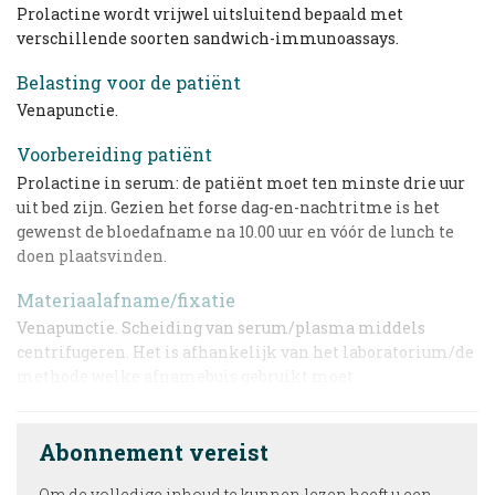
Prolactine wordt vrijwel uitsluitend bepaald met
verschillende soorten sandwich-immunoassays.
Belasting voor de patiënt
Venapunctie.
Voorbereiding patiënt
Prolactine in serum: de patiënt moet ten minste drie uur
uit bed zijn. Gezien het forse dag-en-nachtritme is het
gewenst de bloedafname na 10.00 uur en vóór de lunch te
doen plaatsvinden.
Materiaalafname/fixatie
Venapunctie. Scheiding van serum/plasma middels
centrifugeren. Het is afhankelijk van het laboratorium/de
methode welke afnamebuis gebruikt moet
Abonnement vereist
Om de volledige inhoud te kunnen lezen heeft u een