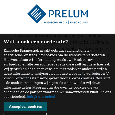
Deze website wordt uitgegeven door Prelum
Wilt u ook een goede site?
Medische media & nascholing te Utrecht. Prelum is
een multimediale, wetenschappelijke uitgeverij die
Klinische Diagnostiek maakt gebruik van functionele-,
zich met zijn uitgaven richt op beroepsbeoefenaren
analytische- en tracking-cookies om de website te verbeteren.
Hiervoor slaan wij informatie op zoals uw IP-adres, uw
en studenten in de gezondheidszorg.
surfgedrag en alle persoonsgegevens die u zelf bij ons achterlaat.
Wij gebruiken deze gegevens om met tools van andere partijen
deze informatie te analyseren om onze website te verbeteren. U
Medewerkers
Disclaimer
Copyright
Privacy
kunt nu direct toestemming geven voor al deze cookies. Ook kunt
u de cookie-instellingen wijzigen als u niet wilt dat wij deze
informatie delen. Meer informatie over de cookies die wij
bijhouden en de partijen waarmee wij samenwerken vindt u in ons
© 2026
cookiebeleid.
Bekijk ons beleid
Accepteer cookies