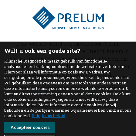
Deze website wordt uitgegeven door Prelum
Wilt u ook een goede site?
Medische media & nascholing te Utrecht. Prelum is
een multimediale, wetenschappelijke uitgeverij die
Klinische Diagnostiek maakt gebruik van functionele-,
zich met zijn uitgaven richt op beroepsbeoefenaren
analytische- en tracking-cookies om de website te verbeteren.
Hiervoor slaan wij informatie op zoals uw IP-adres, uw
en studenten in de gezondheidszorg.
surfgedrag en alle persoonsgegevens die u zelf bij ons achterlaat.
Wij gebruiken deze gegevens om met tools van andere partijen
deze informatie te analyseren om onze website te verbeteren. U
Medewerkers
Disclaimer
Copyright
Privacy
kunt nu direct toestemming geven voor al deze cookies. Ook kunt
u de cookie-instellingen wijzigen als u niet wilt dat wij deze
informatie delen. Meer informatie over de cookies die wij
bijhouden en de partijen waarmee wij samenwerken vindt u in ons
© 2026
cookiebeleid.
Bekijk ons beleid
Accepteer cookies