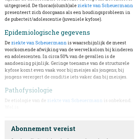
uitgegroeid. De thorac(olumb)ale
ziekte van Scheuermann
presenteert zich doorgaans als een houdingsprobleem in
de puberteit/adolescentie (juveniele kyfose).
Epidemiologische gegevens
De
ziekte van Scheuermann
is waarschijnlijk de meest
voorkomende afwijking van de wervelkolom bij kinderen
en adolescenten. In circa 50% van de gevallen is de
aandoening pijnlijk. Geringe toename van de structurele
kyfose komt even vaak voor bij meisjes als jongens; bij
jongens verergert de conditie iets vaker dan bij meisjes.
Pathofysiologie
De etiologie van de
ziekte van Scheuermann
is onbekend.
Wel is
Abonnement vereist