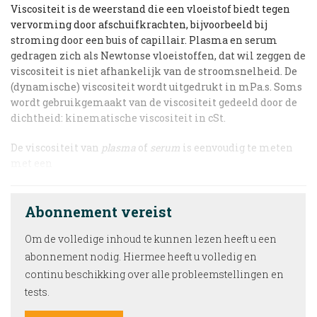
Viscositeit is de weerstand die een vloeistof biedt tegen
vervorming door afschuifkrachten, bijvoorbeeld bij
stroming door een buis of capillair. Plasma en serum
gedragen zich als Newtonse vloeistoffen, dat wil zeggen de
viscositeit is niet afhankelijk van de stroomsnelheid. De
(dynamische) viscositeit wordt uitgedrukt in mPa.s. Soms
wordt gebruikgemaakt van de viscositeit gedeeld door de
dichtheid: kinematische viscositeit in cSt.
De viscositeit van
plasma
of
serum
is eenvoudig te meten
met een
Abonnement vereist
Om de volledige inhoud te kunnen lezen heeft u een
abonnement nodig. Hiermee heeft u volledig en
continu beschikking over alle probleemstellingen en
tests.