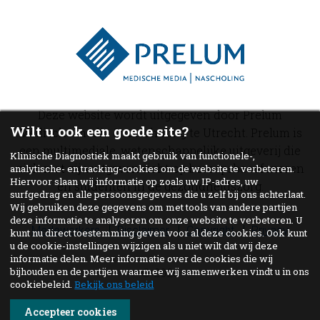
Deze website wordt uitgegeven door Prelum
Wilt u ook een goede site?
Medische media & nascholing te Utrecht. Prelum is
een multimediale, wetenschappelijke uitgeverij die
Klinische Diagnostiek maakt gebruik van functionele-,
zich met zijn uitgaven richt op beroepsbeoefenaren
analytische- en tracking-cookies om de website te verbeteren.
Hiervoor slaan wij informatie op zoals uw IP-adres, uw
en studenten in de gezondheidszorg.
surfgedrag en alle persoonsgegevens die u zelf bij ons achterlaat.
Wij gebruiken deze gegevens om met tools van andere partijen
deze informatie te analyseren om onze website te verbeteren. U
Medewerkers
Disclaimer
Copyright
Privacy
kunt nu direct toestemming geven voor al deze cookies. Ook kunt
u de cookie-instellingen wijzigen als u niet wilt dat wij deze
informatie delen. Meer informatie over de cookies die wij
bijhouden en de partijen waarmee wij samenwerken vindt u in ons
© 2026
cookiebeleid.
Bekijk ons beleid
Accepteer cookies