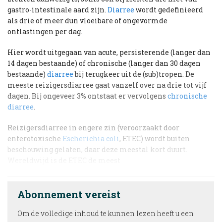
gastro-intestinale aard zijn.
Diarree
wordt gedefinieerd
als drie of meer dun vloeibare of ongevormde
ontlastingen per dag.
Hier wordt uitgegaan van acute, persisterende (langer dan
14 dagen bestaande) of chronische (langer dan 30 dagen
bestaande)
diarree
bij terugkeer uit de (sub)tropen. De
meeste reizigersdiarree gaat vanzelf over na drie tot vijf
dagen. Bij ongeveer 3% ontstaat er vervolgens
chronische
diarree
.
Reizigersdiarree in engere zin (veroorzaakt door
enterotoxische
Escherichia coli
, ETEC) wordt buiten
beschouwing gelaten, daar deze meestal kort duurt.
Wereldwijd is de ETEC de meest
Abonnement vereist
Om de volledige inhoud te kunnen lezen heeft u een