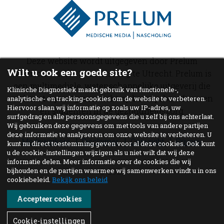
Deze website wordt uitgegeven door Prelum
Wilt u ook een goede site?
Medische media & nascholing te Utrecht. Prelum is
een multimediale, wetenschappelijke uitgeverij die
Klinische Diagnostiek maakt gebruik van functionele-,
zich met zijn uitgaven richt op beroepsbeoefenaren
analytische- en tracking-cookies om de website te verbeteren.
Hiervoor slaan wij informatie op zoals uw IP-adres, uw
en studenten in de gezondheidszorg.
surfgedrag en alle persoonsgegevens die u zelf bij ons achterlaat.
Wij gebruiken deze gegevens om met tools van andere partijen
deze informatie te analyseren om onze website te verbeteren. U
Medewerkers
Disclaimer
Copyright
Privacy
kunt nu direct toestemming geven voor al deze cookies. Ook kunt
u de cookie-instellingen wijzigen als u niet wilt dat wij deze
informatie delen. Meer informatie over de cookies die wij
bijhouden en de partijen waarmee wij samenwerken vindt u in ons
© 2026
cookiebeleid.
Bekijk ons beleid
Accepteer cookies
Cookie-instellingen