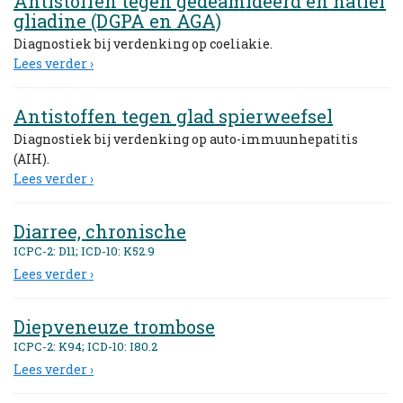
Antistoffen tegen gedeamideerd en natief
gliadine (DGPA en AGA)
Diagnostiek bij verdenking op coeliakie.
Lees verder ›
Antistoffen tegen glad spierweefsel
Diagnostiek bij verdenking op auto-immuunhepatitis
(AIH).
Lees verder ›
Diarree, chronische
ICPC-2: D11; ICD-10: K52.9
Lees verder ›
Diepveneuze trombose
ICPC-2: K94; ICD-10: I80.2
Lees verder ›