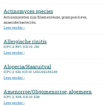
Actinomyces species
Actinomyceten zijn filamenteuze, grampositieve,
anaerobe bacteriën.
Lees verder ›
Allergische rinitis
ICPC-2: R97; ICD-10: J30
Lees verder ›
Alopecia/Haaruitval
ICPC-2: S23; ICD-10: L63;L64;L65;L66
Lees verder ›
Amenorroe/Oligomenorroe, algemeen
ICPC-2: X05; ICD-10: E28
Lees verder ›