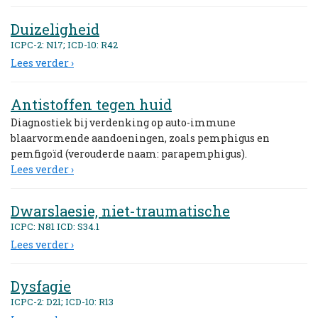
Duizeligheid
ICPC-2: N17; ICD-10: R42
Lees verder ›
Antistoffen tegen huid
Diagnostiek bij verdenking op auto-immune
blaarvormende aandoeningen, zoals pemphigus en
pemfigoïd (verouderde naam: parapemphigus).
Lees verder ›
Dwarslaesie, niet-traumatische
ICPC: N81 ICD: S34.1
Lees verder ›
Dysfagie
ICPC-2: D21; ICD-10: R13