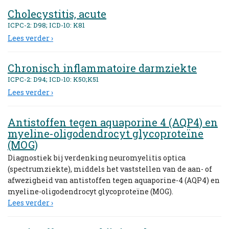
Cholecystitis, acute
ICPC-2: D98; ICD-10: K81
Lees verder ›
Chronisch inflammatoire darmziekte
ICPC-2: D94; ICD-10: K50;K51
Lees verder ›
Antistoffen tegen aquaporine 4 (AQP4) en
myeline-oligodendrocyt glycoproteïne
(MOG)
Diagnostiek bij verdenking neuromyelitis optica
(spectrumziekte), middels het vaststellen van de aan- of
afwezigheid van antistoffen tegen aquaporine-4 (AQP4) en
myeline-oligodendrocyt glycoproteïne (MOG).
Lees verder ›