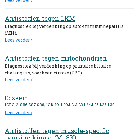
Lees verder ›
Antistoffen tegen LKM
Diagnostiek bij verdenking op auto-immuunhepatitis
(AIH).
Lees verder ›
Antistoffen tegen mitochondriën
Diagnostiek bij verdenking op primaire biliaire
cholangitis, voorheen cirrose (PBC).
Lees verder ›
Eczeem
ICPC-2: S86;S87:S88; ICD-10: L20;L21;L23;L24;L25;L27;L30
Lees verder ›
Antistoffen tegen muscle-specific
tyrosine kinase (MuSK)