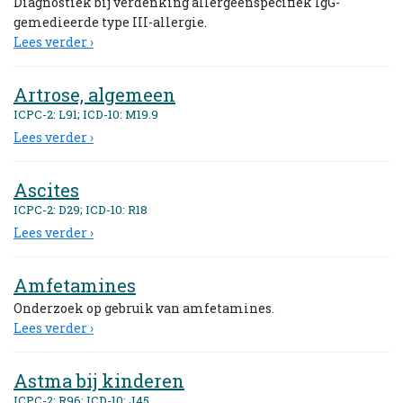
Diagnostiek bij verdenking allergeenspecifiek IgG-
gemedieerde type III-allergie.
Lees verder ›
Artrose, algemeen
ICPC-2: L91; ICD-10: M19.9
Lees verder ›
Ascites
ICPC-2: D29; ICD-10: R18
Lees verder ›
Amfetamines
Onderzoek op gebruik van amfetamines.
Lees verder ›
Astma bij kinderen
ICPC-2: R96; ICD-10: J45