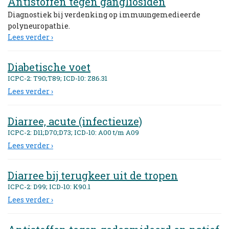
Antistoffen tegen gangliosiden
Diagnostiek bij verdenking op immuungemedieerde
polyneuropathie.
Lees verder ›
Diabetische voet
ICPC-2: T90;T89; ICD-10: Z86.31
Lees verder ›
Diarree, acute (infectieuze)
ICPC-2: D11;D70;D73; ICD-10: A00 t/m A09
Lees verder ›
Diarree bij terugkeer uit de tropen
ICPC-2: D99; ICD-10: K90.1
Lees verder ›