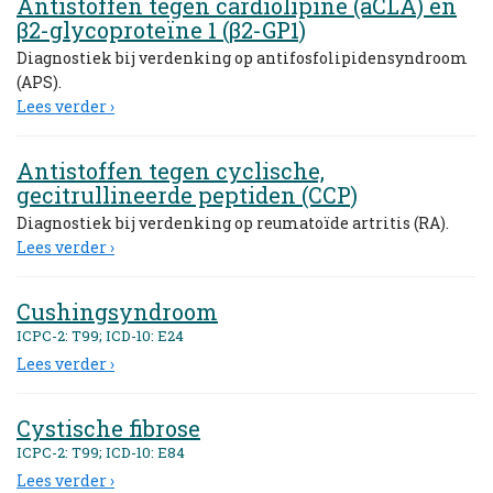
Antistoffen tegen cardiolipine (aCLA) en
β2-glycoproteïne 1 (β2-GP1)
Diagnostiek bij verdenking op antifosfolipidensyndroom
(APS).
Lees verder ›
Antistoffen tegen cyclische,
gecitrullineerde peptiden (CCP)
Diagnostiek bij verdenking op reumatoïde artritis (RA).
Lees verder ›
Cushingsyndroom
ICPC-2: T99; ICD-10: E24
Lees verder ›
Cystische fibrose
ICPC-2: T99; ICD-10: E84
Lees verder ›