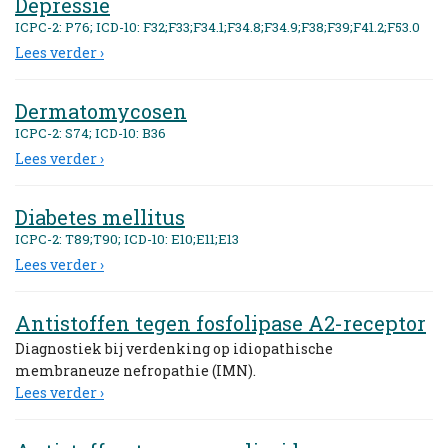
Depressie
ICPC-2: P76; ICD-10: F32;F33;F34.1;F34.8;F34.9;F38;F39;F41.2;F53.0
Lees verder ›
Dermatomycosen
ICPC-2: S74; ICD-10: B36
Lees verder ›
Diabetes mellitus
ICPC-2: T89;T90; ICD-10: E10;E11;E13
Lees verder ›
Antistoffen tegen fosfolipase A2-receptor
Diagnostiek bij verdenking op idiopathische
membraneuze nefropathie (IMN).
Lees verder ›