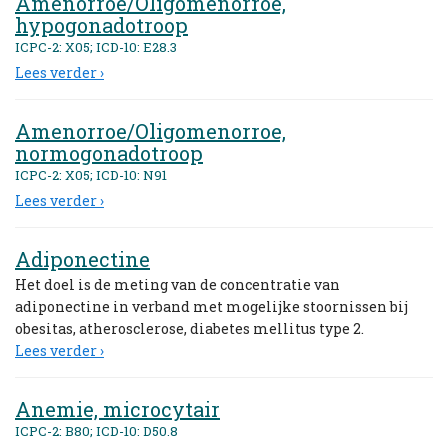
Amenorroe/Oligomenorroe,
hypogonadotroop
ICPC-2: X05; ICD-10: E28.3
Lees verder ›
Amenorroe/Oligomenorroe,
normogonadotroop
ICPC-2: X05; ICD-10: N91
Lees verder ›
Adiponectine
Het doel is de meting van de concentratie van
adiponectine in verband met mogelijke stoornissen bij
obesitas, atherosclerose, diabetes mellitus type 2.
Lees verder ›
Anemie, microcytair
ICPC-2: B80; ICD-10: D50.8